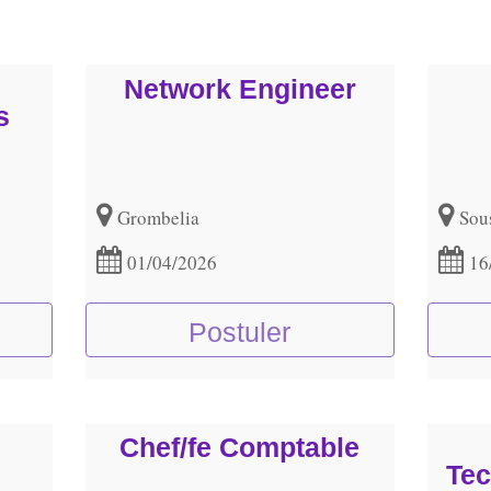
Network Engineer
s
Grombelia
Sou
01/04/2026
16
Postuler
Chef/fe Comptable
Tec