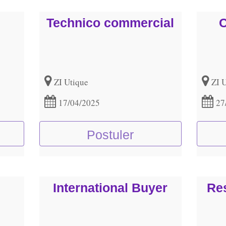
Technico commercial
C
ZI Utique
ZI 
17/04/2025
27
Postuler
International Buyer
Re