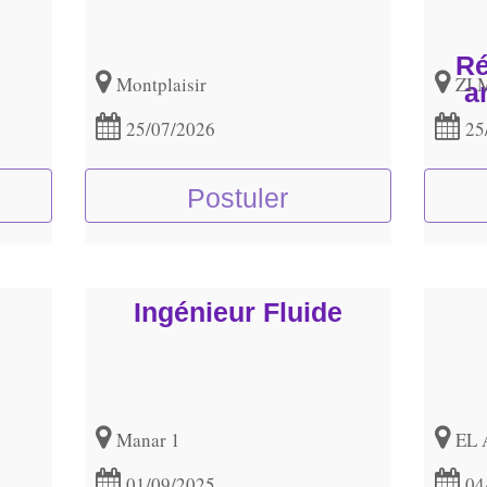
Ré
Montplaisir
ZI 
a
25/07/2026
25
Postuler
Ingénieur Fluide
Manar 1
EL
01/09/2025
04