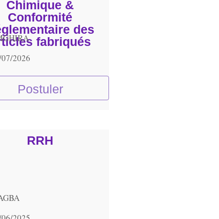
Chimique &
Conformité
glementaire des
MGHIRA
rticles fabriqués
/07/2026
Postuler
RRH
 AGBA
/06/2025